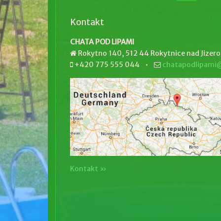
Kontakt
CHATA POD LIPAMI
Rokytno 140, 512 44 Rokytnice nad Jizer
+420 775 555 044 •
chatapodlipami@
Kontakt »