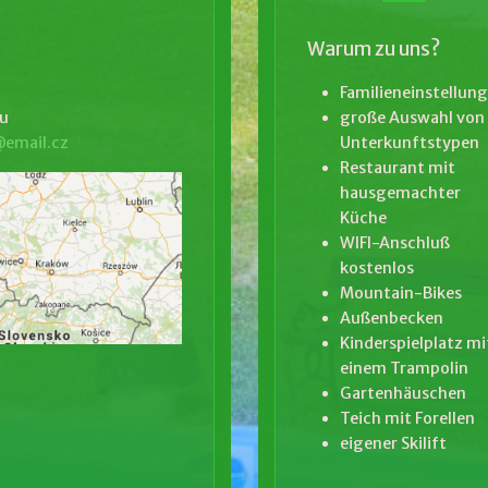
Warum zu uns?
Familieneinstellung
ou
große Auswahl von
email.cz
Unterkunftstypen
Restaurant mit
hausgemachter
Küche
WIFI-Anschluß
kostenlos
Mountain-Bikes
Außenbecken
Kinderspielplatz mi
einem Trampolin
Gartenhäuschen
Teich mit Forellen
eigener Skilift